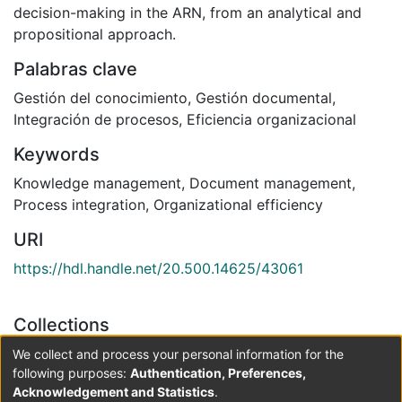
decision-making in the ARN, from an analytical and
propositional approach.
Palabras clave
Gestión del conocimiento
,
Gestión documental
,
Integración de procesos
,
Eficiencia organizacional
Keywords
Knowledge management
,
Document management
,
Process integration
,
Organizational efficiency
URI
https://hdl.handle.net/20.500.14625/43061
Collections
Maestría en Gestión de la Información Documental
We collect and process your personal information for the
following purposes:
Authentication, Preferences,
Acknowledgement and Statistics
.
Full item page