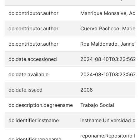
dc.contributor.author
Manrique Monsalve, Adri
dc.contributor.author
Cuervo Pacheco, Mariela
dc.contributor.author
Roa Maldonado, Janneth
dc.date.accessioned
2024-08-10T03:23:56Z
dc.date.available
2024-08-10T03:23:56Z
dc.date.issued
2008
dc.description.degreename
Trabajo Social
dc.identifier.instname
instname:Universidad de 
reponame:Repositorio Inst
dc.identifier.reponame