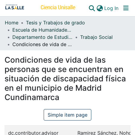
(curren
Log In
Home
Tesis y Trabajos de grado
Communities & Collections
Escuela de Humanidades y Estudios Sociales
Departamento de Estudios Sociales
Trabajo Social
All of DSpace
Condiciones de vida de las personas que se encuentran en situación de discapacidad física en el municipio de Madrid Cundinamarca
Condiciones de vida de las
personas que se encuentran en
situación de discapacidad física
en el municipio de Madrid
Cundinamarca
Simple item page
dc.contributor.advisor
Ramirez Sánchez, Nohor