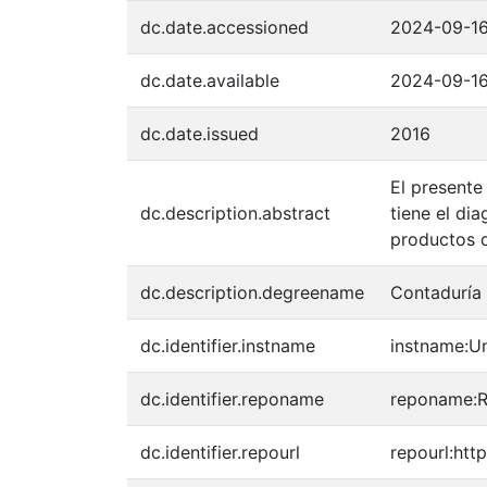
dc.date.accessioned
2024-09-16
dc.date.available
2024-09-16
dc.date.issued
2016
El presente
dc.description.abstract
tiene el di
productos d
dc.description.degreename
Contaduría 
dc.identifier.instname
instname:Un
dc.identifier.reponame
reponame:Re
dc.identifier.repourl
repourl:http