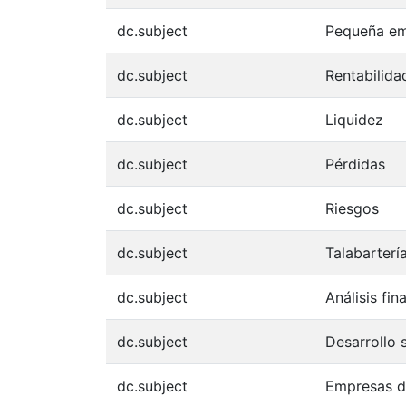
dc.subject
Pequeña e
dc.subject
Rentabilida
dc.subject
Liquidez
dc.subject
Pérdidas
dc.subject
Riesgos
dc.subject
Talabarterí
dc.subject
Análisis fin
dc.subject
Desarrollo 
dc.subject
Empresas de