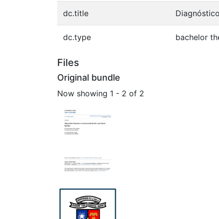
dc.title
Diagnóstico
dc.type
bachelor th
Files
Original bundle
Now showing
1 - 2 of 2