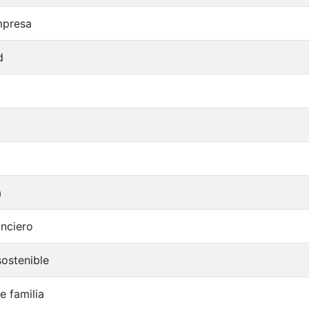
mpresa
d
a
anciero
sostenible
 familia