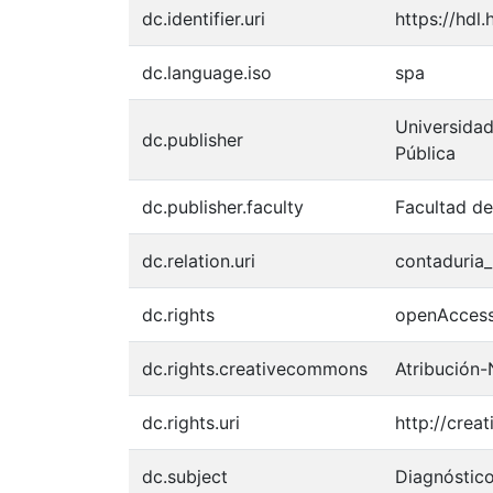
dc.identifier.uri
https://hdl
dc.language.iso
spa
Universidad
dc.publisher
Pública
dc.publisher.faculty
Facultad de
dc.relation.uri
contaduria
dc.rights
openAcces
dc.rights.creativecommons
Atribución-
dc.rights.uri
http://crea
dc.subject
Diagnóstico