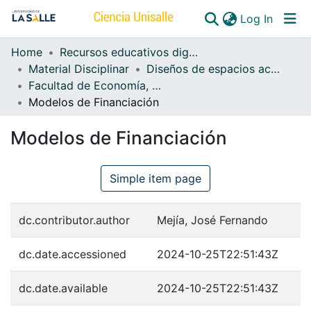
(curren
Log In
Home
Recursos educativos digitales
Communities & Collections
Material Disciplinar
Diseños de espacios académicos b-learning
Facultad de Economía, Empresa y Desarrollo Sostenible – FEEDS b-learning
All of DSpace
Modelos de Financiación
Modelos de Financiación
Simple item page
dc.contributor.author
Mejía, José Fernando
dc.date.accessioned
2024-10-25T22:51:43Z
dc.date.available
2024-10-25T22:51:43Z