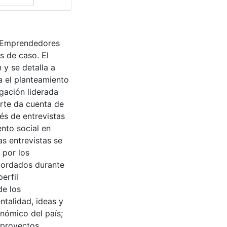
da Emprendedores
s de caso. El
 y se detalla a
a el planteamiento
igación liderada
arte da cuenta de
és de entrevistas
nto social en
s entrevistas se
 por los
abordados durante
erfil
de los
entalidad, ideas y
onómico del país;
; proyectos