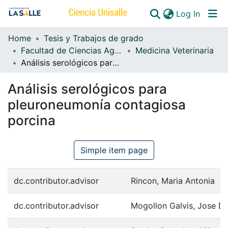
(curren
Log In
Home
Tesis y Trabajos de grado
Communities & Collections
Facultad de Ciencias Agropecuarias
Medicina Veterinaria
Análisis serológicos para pleuroneumonía contagiosa porcina
All of DSpace
Análisis serológicos para
pleuroneumonía contagiosa
porcina
Simple item page
dc.contributor.advisor
Rincon, Maria Antonia
dc.contributor.advisor
Mogollon Galvis, Jose Da