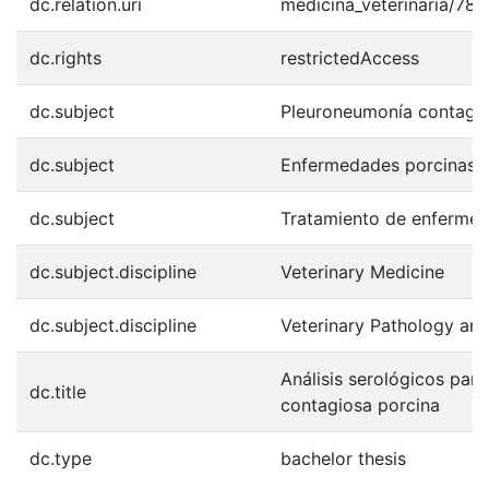
dc.relation.uri
medicina_veterinaria/785
dc.rights
restrictedAccess
dc.subject
Pleuroneumonía contagio
dc.subject
Enfermedades porcinas
dc.subject
Tratamiento de enfermed
dc.subject.discipline
Veterinary Medicine
dc.subject.discipline
Veterinary Pathology an
Análisis serológicos par
dc.title
contagiosa porcina
dc.type
bachelor thesis