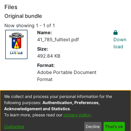
Files
Original bundle
Now showing
1 - 1 of 1
Name:
41_785_fulltext.pdf
Down
load
Size:
492.84 KB
Format:
Adobe Portable Document
Format
We collect and process your personal information for the
Collections
following purposes:
Authentication, Preferences,
Medicina Veterinaria
Acknowledgement and Statistics
.
To learn more, please read our
privacy policy
.
Cookie
Accessibility
Privacy
End User
Send
Customize
Decline
That's ok
settings
settings
policy
Agreement
Feedback