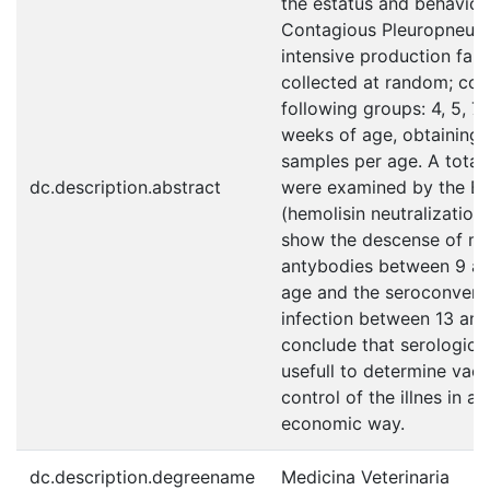
the estatus and behaviou
Contagious Pleuropneumo
intensive production far
collected at random; con
following groups: 4, 5, 7, 
weeks of age, obtaining a
samples per age. A total
dc.description.abstract
were examined by the BA
(hemolisin neutralization)
show the descense of ma
antybodies between 9 an
age and the seroconversi
infection between 13 an
conclude that serological
usefull to determine vac
control of the illnes in 
economic way.
dc.description.degreename
Medicina Veterinaria