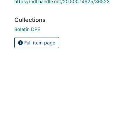
https://hdl.handle.net/20.500.14625/36523
Collections
Boletín DPE
Full item page