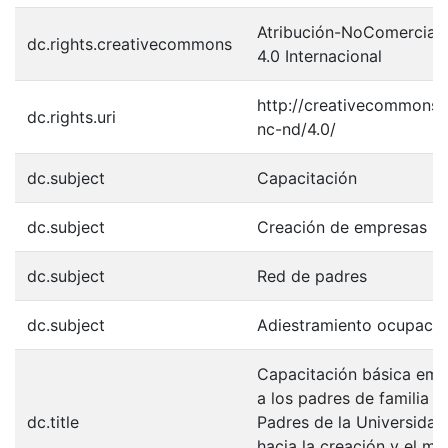
Atribución-NoComercial-
dc.rights.creativecommons
4.0 Internacional
http://creativecommons.o
dc.rights.uri
nc-nd/4.0/
dc.subject
Capacitación
dc.subject
Creación de empresas
dc.subject
Red de padres
dc.subject
Adiestramiento ocupacio
Capacitación básica empr
a los padres de familia d
dc.title
Padres de la Universidad 
hacia la creación y el m