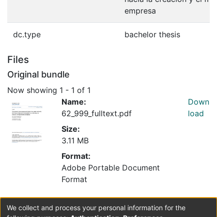
empresa
dc.type
bachelor thesis
Files
Original bundle
Now showing
1 - 1 of 1
Name:
Down
62_999_fulltext.pdf
load
Size:
3.11 MB
Format:
Adobe Portable Document
Format
We collect and process your personal information for the
Collections