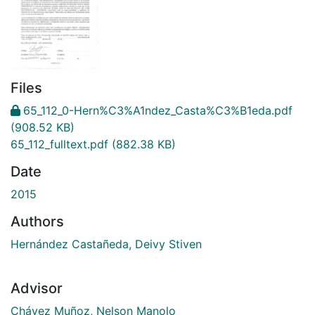
Files
65_112_0-Hern%C3%A1ndez_Casta%C3%B1eda.pdf
(908.52 KB)
65_112_fulltext.pdf
(882.38 KB)
Date
2015
Authors
Hernández Castañeda, Deivy Stiven
Advisor
Chávez Muñoz, Nelson Manolo