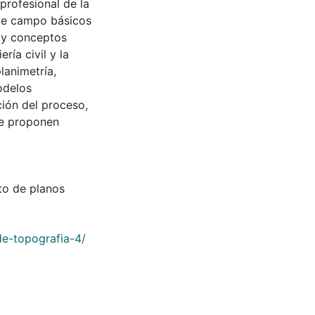
rofesional de la
 de campo básicos
 y conceptos
ría civil y la
planimetría,
odelos
ión del proceso,
se proponen
to de planos
de-topografia-4/