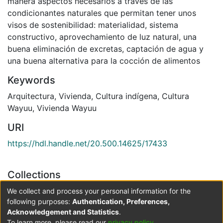
manera aspectos necesarios a través de las
condicionantes naturales que permitan tener unos
visos de sostenibilidad: materialidad, sistema
constructivo, aprovechamiento de luz natural, una
buena eliminación de excretas, captación de agua y
una buena alternativa para la cocción de alimentos
Keywords
Arquitectura
,
Vivienda
,
Cultura indígena
,
Cultura
Wayuu
,
Vivienda Wayuu
URI
https://hdl.handle.net/20.500.14625/17433
Collections
Arquitectura
We collect and process your personal information for the
following purposes:
Authentication, Preferences,
Acknowledgement and Statistics
.
Full item page
To learn more, please read our
privacy policy
.