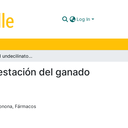
Log In
Efectos del undecilinato de boldenonona en la gestación del ganado lechero
estación del ganado
nonona
,
Fármacos