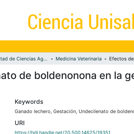
Facultad de Ciencias Agropecuarias
Medicina Veterinaria
inato de boldenonona en la g
Keywords
Ganado lechero
,
Gestación
,
Undecilenato de bolde
URI
https://hdl.handle.net/20.500.14625/19351