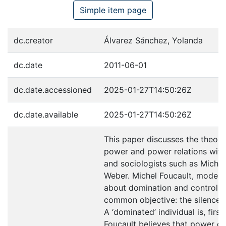
Simple item page
dc.creator
Álvarez Sánchez, Yolanda
dc.date
2011-06-01
dc.date.accessioned
2025-01-27T14:50:26Z
dc.date.available
2025-01-27T14:50:26Z
This paper discusses the theore
power and power relations with
and sociologists such as Michel
Weber. Michel Foucault, modern c
about domination and control re
common objective: the silence 
A ‘dominated’ individual is, firs
Foucault believes that power c