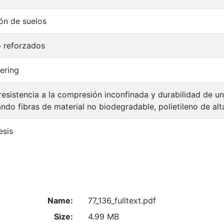
ión de suelos
o reforzados
eering
 resistencia a la compresión inconfinada y durabilidad de un
ando fibras de material no biodegradable, polietileno de al
esis
Name:
77_136_fulltext.pdf
Size:
4.99 MB