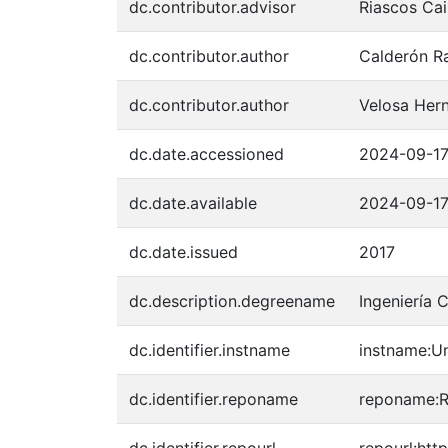
dc.contributor.advisor
Riascos Cai
dc.contributor.author
Calderón Ra
dc.contributor.author
Velosa Hern
dc.date.accessioned
2024-09-17
dc.date.available
2024-09-17
dc.date.issued
2017
dc.description.degreename
Ingeniería C
dc.identifier.instname
instname:Un
dc.identifier.reponame
reponame:Re
dc.identifier.repourl
repourl:http