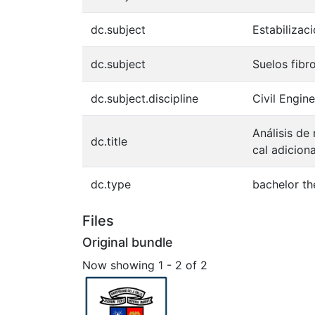
dc.subject
Estabilizac
dc.subject
Suelos fibr
dc.subject.discipline
Civil Engin
Análisis de
dc.title
cal adicion
dc.type
bachelor th
Files
Original bundle
Now showing
1 - 2 of 2