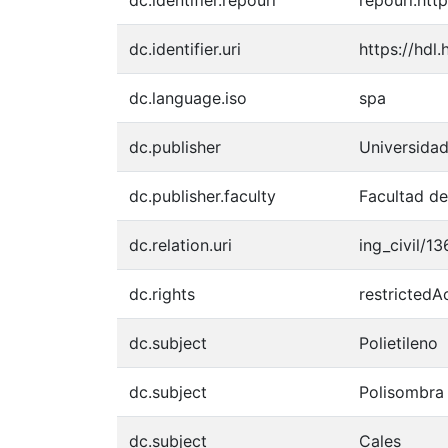
dc.identifier.uri
https://hdl
dc.language.iso
spa
dc.publisher
Universidad 
dc.publisher.faculty
Facultad de
dc.relation.uri
ing_civil/13
dc.rights
restrictedA
dc.subject
Polietileno
dc.subject
Polisombra
dc.subject
Cales