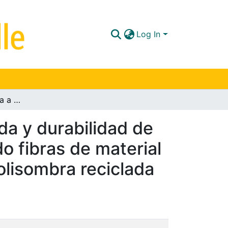
Log In
Análisis de resistencia a la compresión inconfinada y durabilidad de un suelo arcilloso estabilizado con cal adicionando fibras de material no biodegradable, polietileno de alta densidad polisombra reciclada
da y durabilidad de
do fibras de material
olisombra reciclada