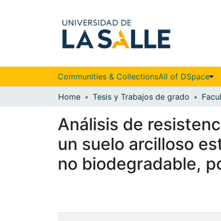
Communities & Collections
All of DSpace
Home
Tesis y Trabajos de grado
Facul
Análisis de resisten
un suelo arcilloso es
no biodegradable, po