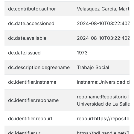
dc.contributor.author
Velasquez Garcia, Marth
dc.date.accessioned
2024-08-10T03:22:40Z
dc.date.available
2024-08-10T03:22:40Z
dc.date.issued
1973
dc.description.degreename
Trabajo Social
dc.identifier.instname
instname:Universidad de 
reponame:Repositorio Inst
dc.identifier.reponame
Universidad de La Salle
dc.identifier.repourl
repourl:https://repository
dc.identifier.uri
https://hdl.handle.net/2