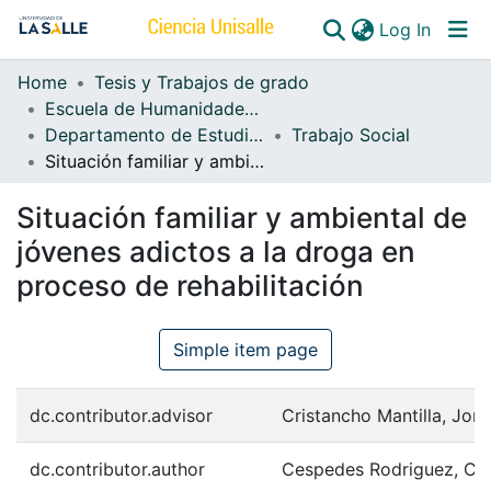
(curren
Log In
Home
Tesis y Trabajos de grado
Communities & Collections
Escuela de Humanidades y Estudios Sociales
Departamento de Estudios Sociales
Trabajo Social
All of DSpace
Situación familiar y ambiental de jóvenes adictos a la droga en proceso de rehabilitación
Situación familiar y ambiental de
jóvenes adictos a la droga en
proceso de rehabilitación
Simple item page
dc.contributor.advisor
Cristancho Mantilla, Jo
dc.contributor.author
Cespedes Rodriguez, Co