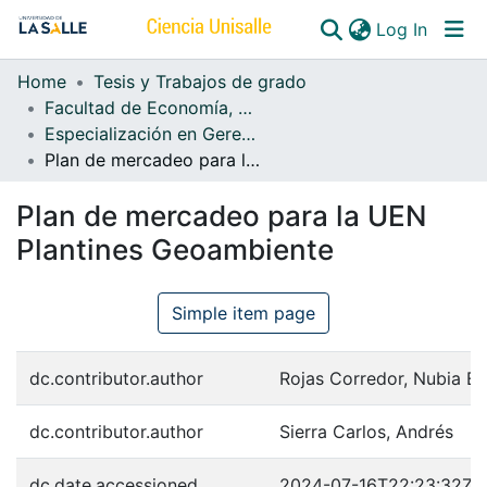
(curren
Log In
Home
Tesis y Trabajos de grado
Communities & Collections
Facultad de Economía, Empresa y Desarrollo Sostenible - FEEDS
Especialización en Gerencia de Mercadeo
All of DSpace
Plan de mercadeo para la UEN Plantines Geoambiente
Plan de mercadeo para la UEN
Plantines Geoambiente
Simple item page
dc.contributor.author
Rojas Corredor, Nubia E
dc.contributor.author
Sierra Carlos, Andrés
dc.date.accessioned
2024-07-16T22:23:32Z