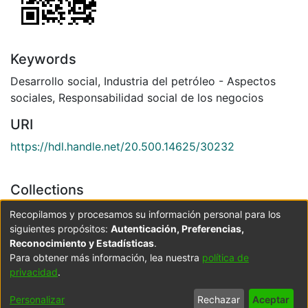
Keywords
Desarrollo social
,
Industria del petróleo - Aspectos
sociales
,
Responsabilidad social de los negocios
URI
https://hdl.handle.net/20.500.14625/30232
Collections
Especialización en Planeación, Gestión y Control del
Recopilamos y procesamos su información personal para los
Desarrollo Social
siguientes propósitos:
Autenticación, Preferencias,
Reconocimiento y Estadísticas
.
Para obtener más información, lea nuestra
política de
Full item page
privacidad
.
Cookie
Accessibility
Privacy
End User
Send
Personalizar
Rechazar
Aceptar