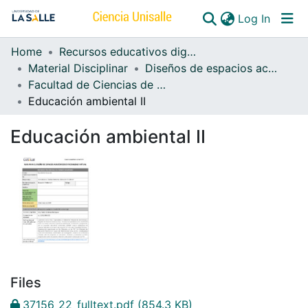
(curren
Log In
Home
Recursos educativos digitales
Communities & Collections
Material Disciplinar
Diseños de espacios académicos e-learning
Facultad de Ciencias de la Educación e-learning
All of DSpace
Educación ambiental II
Educación ambiental II
Files
37156_22_fulltext.pdf
(854.3 KB)