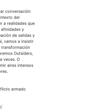
blar conversación
ontexto del
r a realidades que
 afinidades y
eación de salidas y
, vamos a insistir
e transformación
maremos Outsiders,
 a veces. O
ir aires intensos
res.
nflicto armado
3/