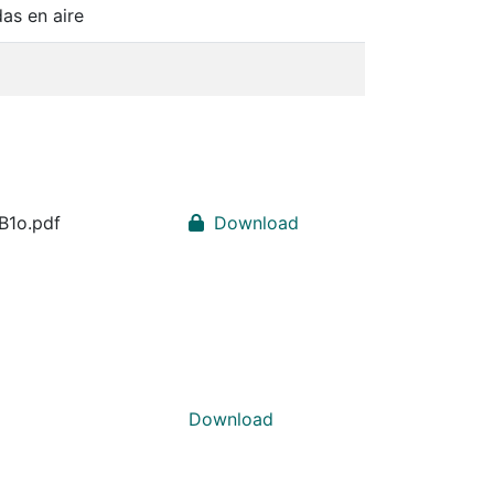
das en aire
1o.pdf
Download
Download