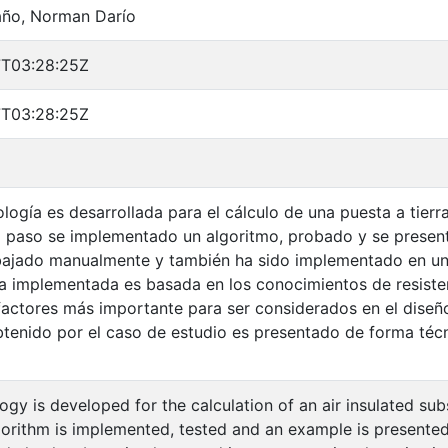
año, Norman Darío
T03:28:25Z
T03:28:25Z
ogía es desarrollada para el cálculo de una puesta a tierr
a paso se implementado un algoritmo, probado y se presen
bajado manualmente y también ha sido implementado en una
 implementada es basada en los conocimientos de resistenci
factores más importante para ser considerados en el diseño
btenido por el caso de estudio es presentado de forma técn
gy is developed for the calculation of an air insulated sub
gorithm is implemented, tested and an example is present