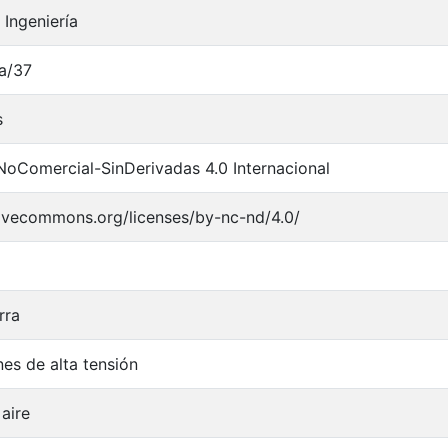
 Ingeniería
ca/37
s
NoComercial-SinDerivadas 4.0 Internacional
tivecommons.org/licenses/by-nc-nd/4.0/
rra
es de alta tensión
 aire