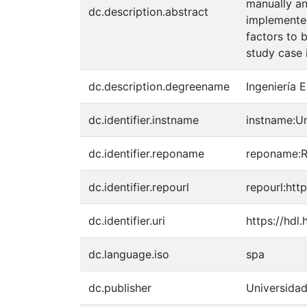
manually an
dc.description.abstract
implemented
factors to 
study case 
dc.description.degreename
Ingeniería E
dc.identifier.instname
instname:Un
dc.identifier.reponame
reponame:Re
dc.identifier.repourl
repourl:http
dc.identifier.uri
https://hdl
dc.language.iso
spa
dc.publisher
Universidad 