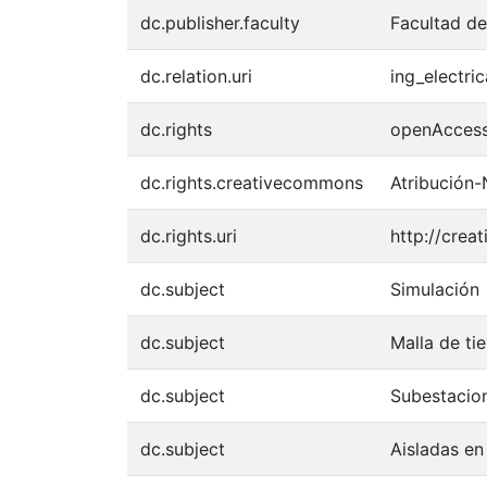
dc.publisher.faculty
Facultad de
dc.relation.uri
ing_electri
dc.rights
openAcces
dc.rights.creativecommons
Atribución-
dc.rights.uri
http://crea
dc.subject
Simulación
dc.subject
Malla de tie
dc.subject
Subestacion
dc.subject
Aisladas en