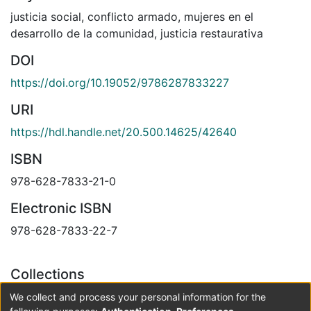
justicia social
,
conflicto armado
,
mujeres en el
desarrollo de la comunidad
,
justicia restaurativa
DOI
https://doi.org/10.19052/9786287833227
URI
https://hdl.handle.net/20.500.14625/42640
ISBN
978-628-7833-21-0
Electronic ISBN
978-628-7833-22-7
Collections
Libros en acceso abierto
We collect and process your personal information for the