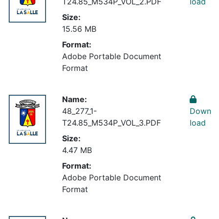
T24.85_M534P_VOL_2.PDF
load
Size:
15.56 MB
Format:
Adobe Portable Document
Format
Name:
48_277_1-
Down
T24.85_M534P_VOL_3.PDF
load
Size:
4.47 MB
Format:
Adobe Portable Document
Format