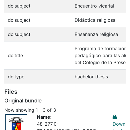
dc.subject
Encuentro vicarial
dc.subject
Didáctica religiosa
dc.subject
Enseñanza religiosa
Programa de formación d
dc.title
pedagógico para las alu
del Colegio de la Presen
dc.type
bachelor thesis
Files
Original bundle
Now showing
1 - 3 of 3
Name:
48_277_0-
Down