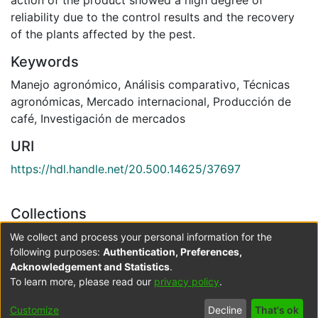
action of the product showed a high degree of
reliability due to the control results and the recovery
of the plants affected by the pest.
Keywords
Manejo agronómico
,
Análisis comparativo
,
Técnicas
agronómicas
,
Mercado internacional
,
Producción de
café
,
Investigación de mercados
URI
https://hdl.handle.net/20.500.14625/37697
Collections
Ingeniería Agronómica
We collect and process your personal information for the
following purposes:
Authentication, Preferences,
Acknowledgement and Statistics
.
Full item page
To learn more, please read our
privacy policy
.
Cookie
Accessibility
Privacy
End User
Send
Customize
Decline
That's ok