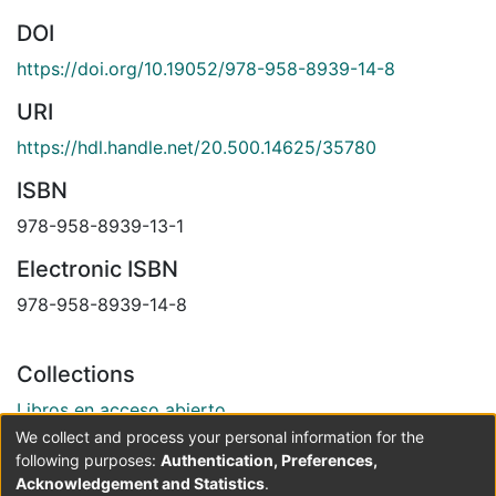
DOI
https://doi.org/10.19052/978-958-8939-14-8
URI
https://hdl.handle.net/20.500.14625/35780
ISBN
978-958-8939-13-1
Electronic ISBN
978-958-8939-14-8
Collections
Libros en acceso abierto
Indagaciones
We collect and process your personal information for the
following purposes:
Authentication, Preferences,
Acknowledgement and Statistics
.
Full item page