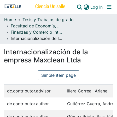
(curren
Log In
Home
Tesis y Trabajos de grado
Communities & Collections
Facultad de Economía, Empresa y Desarrollo Sostenible - FEEDS
Finanzas y Comercio Internacional
All of DSpace
Internacionalización de la empresa Maxclean Ltda
Internacionalización de la
empresa Maxclean Ltda
Simple item page
dc.contributor.advisor
Illera Correal, Ariane
dc.contributor.author
Gutiérrez Guerra, Andrés
dc.contributor.author
Gómez Prieto, Sara Valen