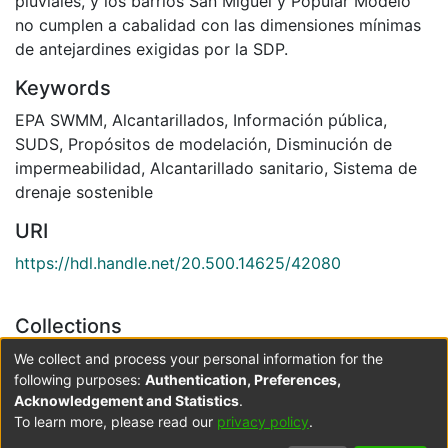
pluviales, y los barrios San Miguel y Popular Modelo
no cumplen a cabalidad con las dimensiones mínimas
de antejardines exigidas por la SDP.
Keywords
EPA SWMM, Alcantarillados, Información pública,
SUDS, Propósitos de modelación, Disminución de
impermeabilidad, Alcantarillado sanitario, Sistema de
drenaje sostenible
URI
https://hdl.handle.net/20.500.14625/42080
Collections
Ingeniería Civil
We collect and process your personal information for the
following purposes:
Authentication, Preferences,
Acknowledgement and Statistics
.
Full item page
To learn more, please read our
privacy policy
.