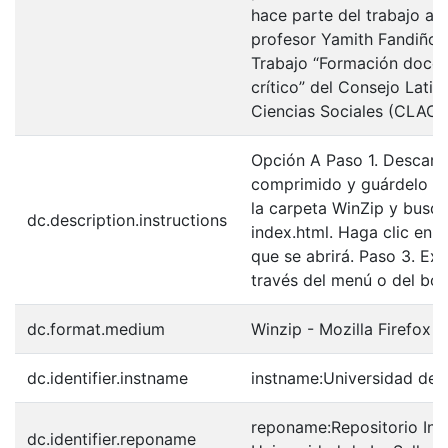
hace parte del trabajo ad
profesor Yamith Fandiño 
Trabajo “Formación doce
crítico” del Consejo Lati
Ciencias Sociales (CLACS
Opción A Paso 1. Descarg
comprimido y guárdelo en
la carpeta WinZip y busqu
dc.description.instructions
index.html. Haga clic en é
que se abrirá. Paso 3. Exp
través del menú o del bot
dc.format.medium
Winzip - Mozilla Firefox
dc.identifier.instname
instname:Universidad de L
reponame:Repositorio Inst
dc.identifier.reponame