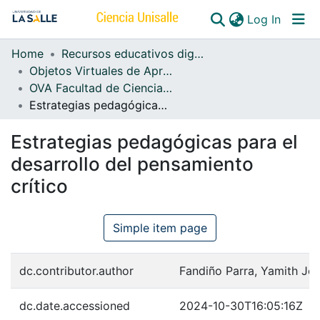
(curren
Log In
Home
Recursos educativos digitales
Communities & Collections
Objetos Virtuales de Aprendizaje (OVA)
OVA Facultad de Ciencias de la Educación
All of DSpace
Estrategias pedagógicas para el desarrollo del pensamiento crítico
Estrategias pedagógicas para el
desarrollo del pensamiento
crítico
Simple item page
dc.contributor.author
Fandiño Parra, Yamith Jo
dc.date.accessioned
2024-10-30T16:05:16Z