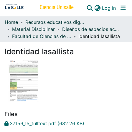
(curren
Log In
Home
Recursos educativos digitales
Communities & Collections
Material Disciplinar
Diseños de espacios académicos e-learning
Facultad de Ciencias de la Educación e-learning
Identidad lasallista
All of DSpace
Identidad lasallista
Files
37156_15_fulltext.pdf
(682.26 KB)