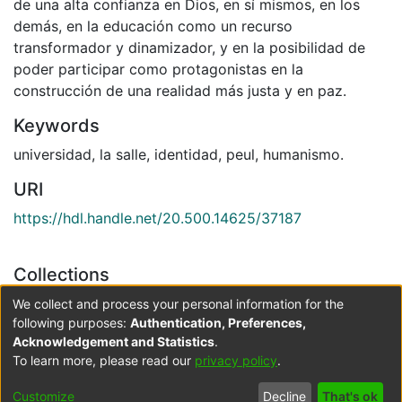
de una alta confianza en Dios, en sí mismos, en los
demás, en la educación como un recurso
transformador y dinamizador, y en la posibilidad de
poder participar como protagonistas en la
construcción de una realidad más justa y en paz.
Keywords
universidad
,
la salle
,
identidad
,
peul
,
humanismo.
URI
https://hdl.handle.net/20.500.14625/37187
Collections
Facultad de Ciencias de la Educación e-learning
We collect and process your personal information for the
following purposes:
Authentication, Preferences,
Acknowledgement and Statistics
.
Full item page
To learn more, please read our
privacy policy
.
Cookie
Accessibility
Privacy
End User
Send
Customize
Decline
That's ok