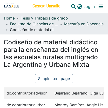
(curren
Log In
Home
Tesis y Trabajos de grado
Communities & Collections
Facultad de Ciencias de la Educación
Maestría en Docencia
Codiseño de material didáctico para la enseñanza del inglés en las escuelas rurales multigrado La Argentina y Urbana Mixta
All of DSpace
Codiseño de material didáctico
para la enseñanza del inglés en
las escuelas rurales multigrado
La Argentina y Urbana Mixta
Simple item page
dc.contributor.advisor
Bejarano Bejarano, Olga Lucí
dc.contributor.author
Monroy Ramírez, Angie Lizet