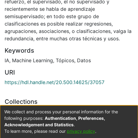
refuerzo, el supervisado, el no supervisado y
recientemente se habla de aprendizaje
semisupervisado; en todo este grupo de
clasificaciones es posible realizar regresiones,
agrupaciones, asociaciones, o clasificaciones, valga la
redundancia, entre muchas otras técnicas y usos.
Keywords
IA
,
Machine Learning
,
Tópicos
,
Datos
URI
https://hdl.handle.net/20.500.14625/37057
Collections
Escuela de Negocios b-learning
We collect and process your personal information for the
following purposes:
Authentication, Preferences,
Acknowledgement and Statistics
.
Full item page
To learn more, please read our
privacy policy
.