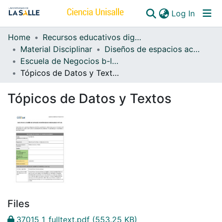
(curren
Log In
Home
Recursos educativos digitales
Communities & Collections
Material Disciplinar
Diseños de espacios académicos b-learning
Escuela de Negocios b-learning
All of DSpace
Tópicos de Datos y Textos
Tópicos de Datos y Textos
Files
37015_1_fulltext.pdf
(553.25 KB)