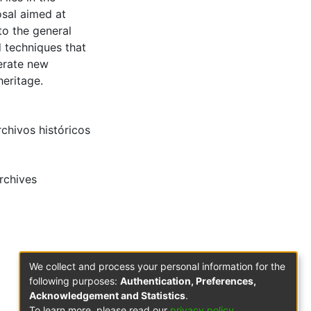
osal aimed at
to the general
d techniques that
nerate new
eritage.
rchivos históricos
archives
We collect and process your personal information for the
following purposes:
Authentication, Preferences,
Acknowledgement and Statistics
.
To learn more, please read our
privacy policy
.