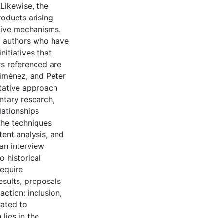
Likewise, the
roducts arising
tive mechanisms.
of authors who have
nitiatives that
s referenced are
iménez, and Peter
tative approach
tary research,
lationships
The techniques
tent analysis, and
an interview
o historical
require
esults, proposals
ction: inclusion,
cated to
lies in the