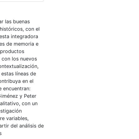
ar las buenas
históricos, con el
esta integradora
tes de memoria e
 productos
s con los nuevos
ntextualización,
estas líneas de
ontribuya en el
e encuentran:
Giménez y Peter
litativo, con un
stigación
re variables,
tir del análisis de
s