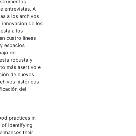
instrumentos
e entrevistas. A
tas a los archivos
a innovación de los
esta a los
en cuatro líneas
 y espacios
bajo de
esta robusta y
nto más asertivo e
ación de nuevos
chivos históricos
icación del
ood practices in
 of identifying
 enhances their