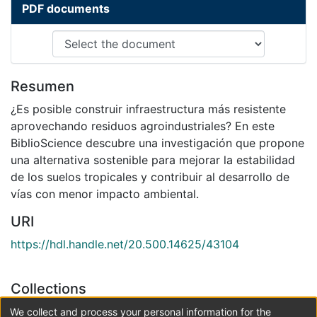
PDF documents
Resumen
¿Es posible construir infraestructura más resistente
aprovechando residuos agroindustriales? En este
BiblioScience descubre una investigación que propone
una alternativa sostenible para mejorar la estabilidad
de los suelos tropicales y contribuir al desarrollo de
vías con menor impacto ambiental.
URI
https://hdl.handle.net/20.500.14625/43104
Collections
Ingeniería y Arquitectura
We collect and process your personal information for the