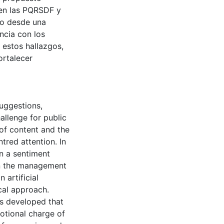
 en las PQRSDF y
nto desde una
ncia con los
e estos hallazgos,
ortalecer
uggestions,
llenge for public
 of content and the
tred attention. In
gn a sentiment
in the management
 artificial
cal approach.
is developed that
otional charge of