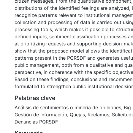
citizen messages. From the quantitative component,
distributions of the identified feelings are analyzed, 
recognize patterns relevant to institutional manage
collection and processing of data is carried out usi
processing tools, which makes it possible to structu
defined inputs, sentiment classification processes 
at prioritizing requests and supporting decision-mak
show that the proposed model allows the identificat
patterns present in the PQRSDF and generates useful
public management, both from a qualitative and quan
perspective, in coherence with the specific objective
Based on these findings, conclusions and recommen
formulated to strengthen public institutional decisio
Palabras clave
Análisis de sentimientos o minería de opiniones
,
Big
Gestión de información
,
Quejas
,
Reclamos
,
Solicitud
Denuncias PQRSDF