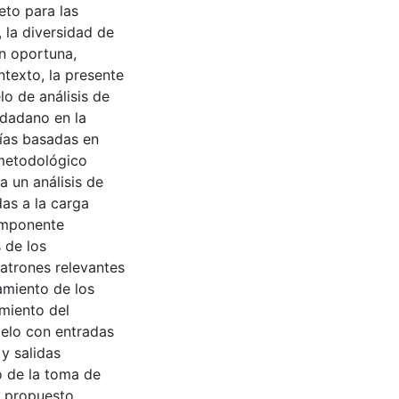
eto para las
 la diversidad de
n oportuna,
ntexto, la presente
o de análisis de
udadano en la
ías basadas en
e metodológico
a un análisis de
das a la carga
omponente
s de los
patrones relevantes
tamiento de los
miento del
odelo con entradas
 y salidas
yo de la toma de
o propuesto