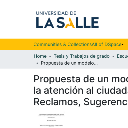
Communities & Collections
All of DSpace
Home
Tesis y Trabajos de grado
Propuesta de un modelo de análisis de sentimientos para optimizar la atención al ciudadano en la gestión de Peticiones, Quejas, Reclamos, Sugerencias, Denuncias y Felicitaciones (PQRSDF)
Propuesta de un mod
la atención al ciuda
Reclamos, Sugerenci