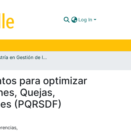
Log In
Maestría en Gestión de la Información Documental
tos para optimizar
nes, Quejas,
ones (PQRSDF)
rencias,