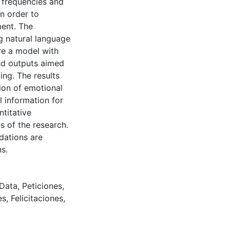
 frequencies and
in order to
ment. The
ng natural language
re a model with
and outputs aimed
ing. The results
ion of emotional
 information for
titative
s of the research.
dations are
ns.
 Data
,
Peticiones
,
es
,
Felicitaciones
,