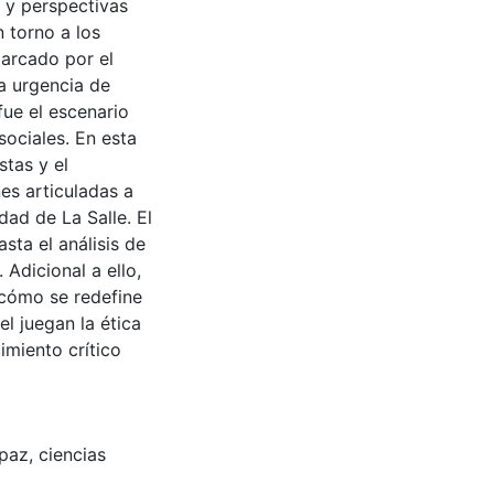
s y perspectivas
n torno a los
arcado por el
a urgencia de
fue el escenario
sociales. En esta
stas y el
es articuladas a
dad de La Salle. El
sta el análisis de
Adicional a ello,
¿cómo se redefine
l juegan la ética
imiento crítico
 paz
,
ciencias