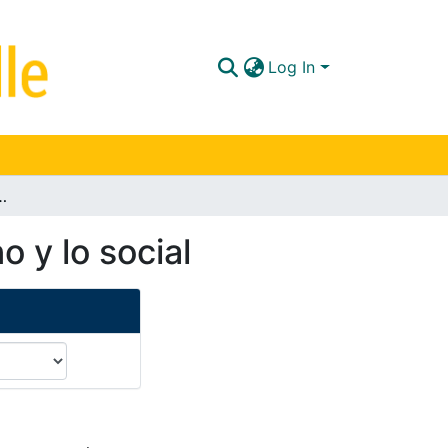
Log In
as : pensar lo humano y lo social
o y lo social