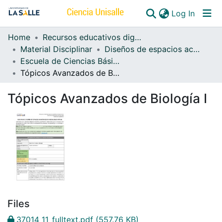
(curren
Log In
Home
Recursos educativos digitales
Communities & Collections
Material Disciplinar
Diseños de espacios académicos b-learning
Escuela de Ciencias Básicas y Aplicadas b-learning
All of DSpace
Tópicos Avanzados de Biología I
Tópicos Avanzados de Biología I
Files
37014_11_fulltext.pdf
(557.76 KB)