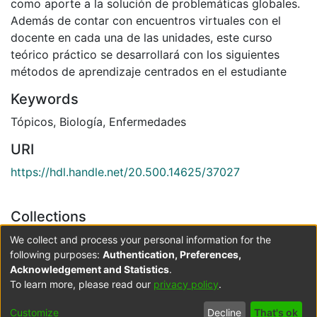
como aporte a la solución de problemáticas globales.
Además de contar con encuentros virtuales con el
docente en cada una de las unidades, este curso
teórico práctico se desarrollará con los siguientes
métodos de aprendizaje centrados en el estudiante
Keywords
Tópicos
,
Biología
,
Enfermedades
URI
https://hdl.handle.net/20.500.14625/37027
Collections
Escuela de Ciencias Básicas y Aplicadas b-learning
We collect and process your personal information for the
following purposes:
Authentication, Preferences,
Acknowledgement and Statistics
.
Full item page
To learn more, please read our
privacy policy
.
Cookie
Accessibility
Privacy
End User
Send
Customize
Decline
That's ok