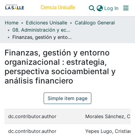
(curren
Log In
Home
Ediciones Unisalle
Catálogo General
Communities & Collections
08. Administración y economía
Finanzas, gestión y entorno organizacional : estrategia, perspectiva socioambiental y análisis financiero
All of DSpace
Finanzas, gestión y entorno
organizacional : estrategia,
perspectiva socioambiental y
análisis financiero
Simple item page
dc.contributor.author
Morales Sánchez, Car
dc.contributor.author
Yepes Lugo, Cristian