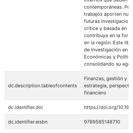
contemporáneas. Por 
trabajos aporten nuev
futuras investigacione
crítica y basada en e
contribuya en la form
en la región. Este li
de Investigación en D
Económicas y Polític
consolidando su agen
Finanzas, gestión y e
dc.description.tableofcontents
estrategia, perspecti
financiero
dc.identifier.doi
https://doi.org/10.1
dc.identifier.eisbn
9789585148710