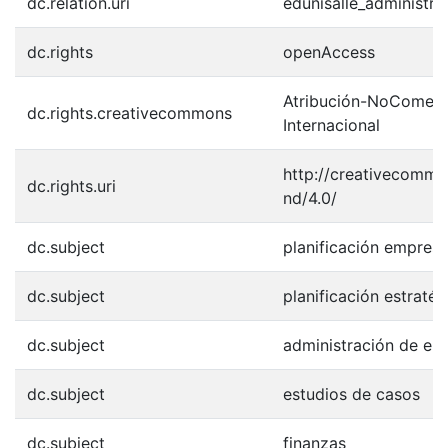
dc.relation.uri
edunisalle_administr
dc.rights
openAccess
Atribución-NoComerci
dc.rights.creativecommons
Internacional
http://creativecommo
dc.rights.uri
nd/4.0/
dc.subject
planificación empresa
dc.subject
planificación estratég
dc.subject
administración de em
dc.subject
estudios de casos
dc.subject
finanzas