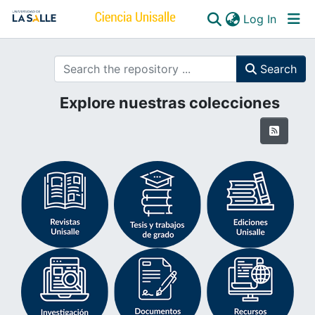
(curren
Log In
Communities & Collections
Search
All of DSpace
Explore nuestras colecciones